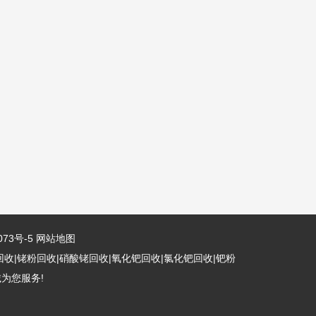
073号-5
网站地图
回收|铑粉回收|硝酸铑回收|氧化钯回收|氯化钯回收|钯粉
为您服务!