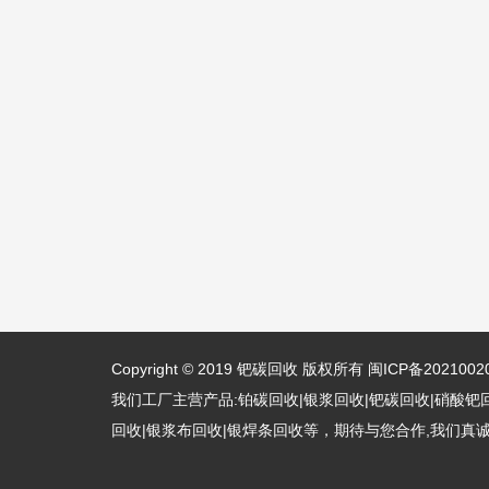
Copyright © 2019
钯碳回收
版权所有
闽ICP备2021002
我们工厂主营产品:铂碳回收|银浆回收|钯碳回收|硝酸钯
回收|银浆布回收|银焊条回收等，期待与您合作,我们真诚