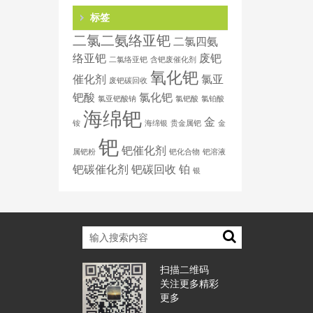
标签
二氯二氨络亚钯
二氯四氨
络亚钯
废钯
二氯络亚钯
含钯废催化剂
氧化钯
催化剂
氯亚
废钯碳回收
钯酸
氯化钯
氯亚钯酸钠
氯钯酸
氯铂酸
海绵钯
金
铵
海绵银
贵金属钯
金
钯
钯催化剂
属钯粉
钯化合物
钯溶液
钯碳催化剂
钯碳回收
铂
银
扫描二维码
关注更多精彩
更多