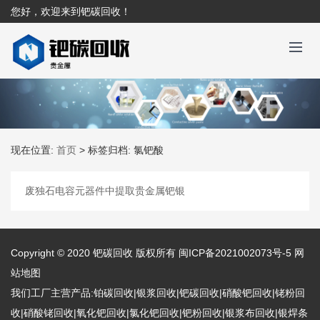
您好，欢迎来到钯碳回收！
现在位置:
首页
>
标签归档: 氯钯酸
废独石电容元器件中提取贵金属钯银
Copyright © 2020
钯碳回收
版权所有
闽ICP备2021002073号-5
网
站地图
我们工厂主营产品:铂碳回收|银浆回收|钯碳回收|硝酸钯回收|铑粉回
收|硝酸铑回收|氧化钯回收|氯化钯回收|钯粉回收|银浆布回收|银焊条